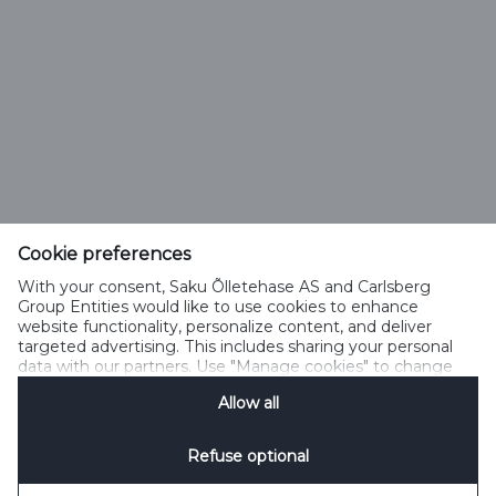
Saku Õlletehase AS
Tallinna mnt. 2
Saku alevik 75501, Harjumaa
Cookie preferences
Telefon 6508 400
With your consent, Saku Õlletehase AS and Carlsberg
saku@saku.ee
Group Entities would like to use cookies to enhance
website functionality, personalize content, and deliver
targeted advertising. This includes sharing your personal
data with our partners. Use "Manage cookies" to change
your consent preferences anytime. See our
Cookie
Allow all
Notification
&
Privacy Notification
for details.
Kontakt
Küpsiste kasutamise tingimused
Küpsiste kasutamise põhimõtted
Privaatsuspoliitika
Küpsiste poliitika
Sotsiaalmeedia reeglid
Refuse optional
Küpsiste haldamine
SpeakUp