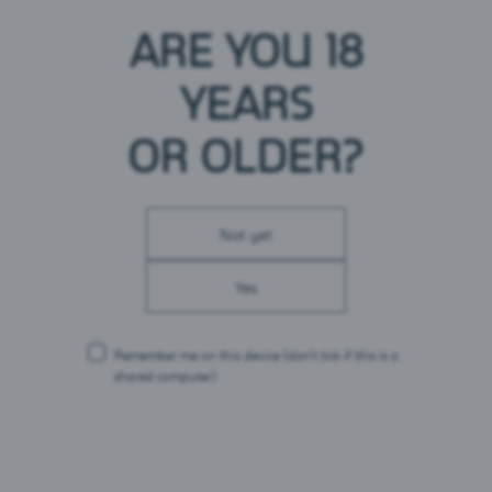
meedet, mis kodumaistel ettevõtetel paremini
ARE YOU 18
välisturgudele minna aitaks.
Jaan Härmsi sõnul suutis Saku Õlletehas hoolimata turu
YEARS
üldisest langusest säilitada Eesti turul rahalises väärtuses
arvestatuna turuliidri positsiooni kahes pruulikoja
OR OLDER?
peamises tootekategoorias ehk nii õlle (turuosa 38,6%)
kui ka siidri (46,1%) kategoorias.
Not yet
Saku Õlletehase möödunud aasta investeeringute
kogumaht oli ligi 3,4 miljonit võrreldes 3,2 miljoniga 2022.
Yes
aastal, sh tootmisega seotud põhivarasse investeeriti
mullu kaks miljonit eurot. Pruulikoda on aasta aastalt
investeerinud lahendustesse, mille eesmärk on
Remember me on this device
(don’t tick if this is a
ressursisääst ja ka energia varustuskindlus.
shared computer)
„Möödunud aastal võtsime kasutusele
Keskkonnainvesteeringute Keskuse kaasfinantseeritud
CO2 kokku kogumise ja taaskasutamise süsteemi, tänu