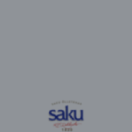
„Et Eesti kodumaine turg on juba aastaid pigem kas
stabiilne või vaikselt kahanemas, on läbi aastate Saku
Õlletehas märkimisväärselt panustanud ekspordile. 2023.
aastal aga langes meie ekspordimüük kolmandiku võrra
ehk 35 miljoni liitrini,“ rääkis Jaan Härms. „Suuresti on
selle taga 2022. aastal alanud sõda Ukrainas ja sellest
tulenevalt Venemaa turu ärakukkumine. Ekspordi
taastumist ja uute turgude leidmist pärsib samaaegselt
märkimisväärne – ligi 20-protsendiline – toorainete
hinnatõus, kuna paljudel turgudel ei ole me oma
toodetega hinna osas enam piisavalt
konkurentsivõimelised.“
Saku Õlletehase juhatuse liikme sõnul on ekstreemsest
inflatsioonikeskkonnast tingitud toodangu hinnatõus
pärssinud paljude uusi eksporditurge otsivate Eesti
ettevõtete konkurentsivõimet, samuti pole Eesti riigil
ühtegi ekspordikasvu toetavat kulude kompensatsiooni