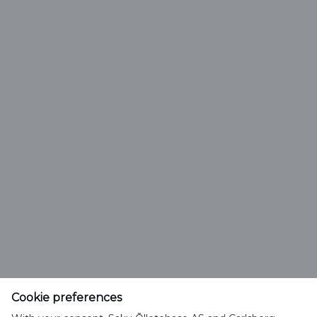
Saku Õlletehase AS
Tallinna mnt. 2
Saku alevik 75501, Harjumaa
Cookie preferences
Telefon 6508 400