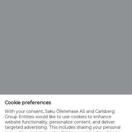
Saku Õlletehase AS
Tallinna mnt. 2
Saku alevik 75501, Harjumaa
Cookie preferences
Telefon 6508 400
With your consent, Saku Õlletehase AS and Carlsberg
saku@saku.ee
Group Entities would like to use cookies to enhance
website functionality, personalize content, and deliver
targeted advertising. This includes sharing your personal