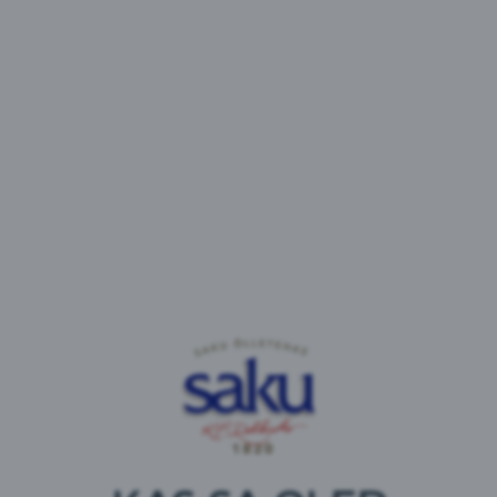
toetaja“ tunnustuse konkursil hinnati ligi 400
ettevõtet ja nende panust Eesti riigikaitsesse.
Pronkstaseme tunnustuse pälvisid ettevõtted, kes
säilitavad oma reservväelaste palga. Hõbe-, kuld- ja
eritunnustuse pälvisid ettevõtted, kes lisaks palga
säilitamisele on pakkunud muid hüvesid või
soodustusi reservväelastele. Saku Õlletehast
tunnustati „Riigikaitsjate toetaja“ hõbetasemega.
Saku Õlletehase personalijuhi Gea Libliku sõnul on
õlletehas läbi aastate väärtustanud Eesti riigi
kaitsjate panust ning võimaldanud oma töötajatel
muretu südamega osaleda õppekogunemistel,
tasudes makstava toetuse ja palga vahe ning andes
jooksvad tööülesanded sel ajal üle asendajale.
Niisamuti on Saku Õlletehas aastaid saatnud häid
kodumaiseid maitseid väljaspool Eestit teenivatele
sõduritele kui ka toetanud Kaitseliidu Põhja
maakaitse õppusi.