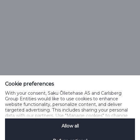
Saku Õlletehase AS
Tallinna mnt. 2
Saku alevik 75501, Harjumaa
Cookie preferences
Telefon 6508 400
With your consent, Saku Õlletehase AS and Carlsberg
saku@saku.ee
Group Entities would like to use cookies to enhance
website functionality, personalize content, and deliver
targeted advertising. This includes sharing your personal
data with our partners. Use "Manage cookies" to change
your consent preferences anytime. See our
Cookie
Allow all
Notification
&
Privacy Notification
for details.
Kontakt
Küpsiste kasutamise tingimused
Küpsiste kasutamise põhimõtted
Privaatsuspoliitika
Küpsiste poliitika
Sotsiaalmeedia reeglid