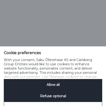
Saku Õlletehase AS
Tallinna mnt. 2
Saku alevik 75501, Harjumaa
Cookie preferences
Telefon 6508 400
With your consent, Saku Õlletehase AS and Carlsberg
saku@saku.ee
Group Entities would like to use cookies to enhance
website functionality, personalize content, and deliver
targeted advertising. This includes sharing your personal
data with our partners. Use "Manage cookies" to change
your consent preferences anytime. See our
Cookie
Allow all
Notification
&
Privacy Notification
for details.
Kontakt
Küpsiste kasutamise tingimused
Küpsiste kasutamise põhimõtted
Privaatsuspoliitika
Küpsiste poliitika
Sotsiaalmeedia reeglid
Refuse optional
Küpsiste haldamine
SpeakUp