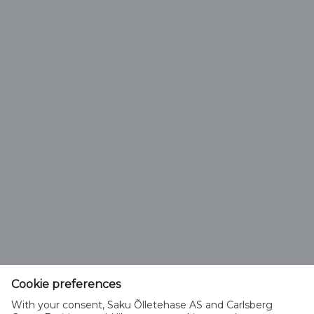
Vali õlle tüüp
Saku Õlletehase AS
Tallinna mnt. 2
Saku alevik 75501, Harjumaa
Cookie preferences
Telefon 6508 400
With your consent, Saku Õlletehase AS and Carlsberg
saku@saku.ee