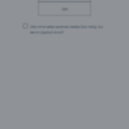
Energia: 178 kJ / 43 kcal
Rasvad: 0 g
Jah
millest küllastunud rasvhappeid: 0 g
Süsivesikud: 4,3 g
millest suhkruid: 0,2 g
Jäta mind selles seadmes meeles
(ära märgi, kui
Valgud: 0,2 g
see on jagatud arvuti)
Sool: 0,007 g
Pakendid:
0,33L pudel
0,33L purk
0,33L purk MP6