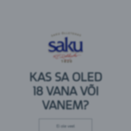
KAS SA OLED
Koostisosad
18 VANA VÕI
vesi,
odra
linnased, mais, humala ekstrakt
VANEM?
Toitumisalane teave 100 ml kohta
Ei ole veel